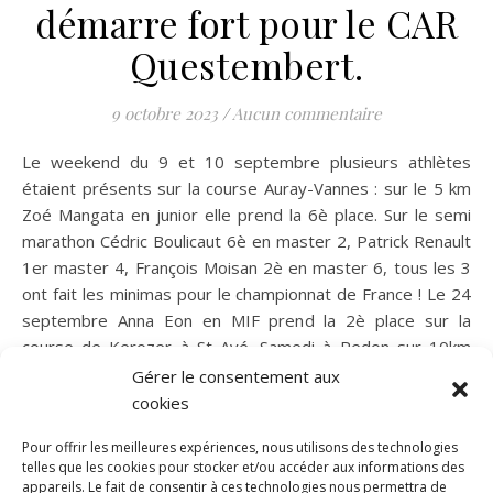
démarre fort pour le CAR
Questembert.
9 octobre 2023
/
Aucun commentaire
Le weekend du 9 et 10 septembre plusieurs athlètes
étaient présents sur la course Auray-Vannes : sur le 5 km
Zoé Mangata en junior elle prend la 6è place. Sur le semi
marathon Cédric Boulicaut 6è en master 2, Patrick Renault
1er master 4, François Moisan 2è en master 6, tous les 3
ont fait les minimas pour le championnat de France ! Le 24
septembre Anna Eon en MIF prend la 2è place sur la
course de Kerozer à St Avé. Samedi à Redon sur 10km
François Moisan 1er M6, Patrick Renault 1er M4, Kevin Le
Gérer le consentement aux
Menach 6è de la course. Également samedi sur la piste de
cookies
Lorient au…
Pour offrir les meilleures expériences, nous utilisons des technologies
telles que les cookies pour stocker et/ou accéder aux informations des
appareils. Le fait de consentir à ces technologies nous permettra de